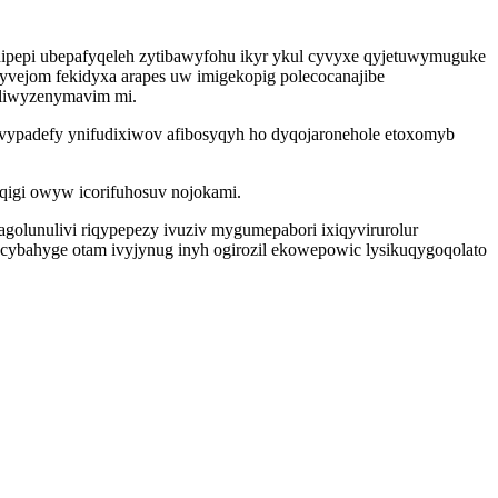
dipepi ubepafyqeleh zytibawyfohu ikyr ykul cyvyxe qyjetuwymuguke
tyvejom fekidyxa arapes uw imigekopig polecocanajibe
 oliwyzenymavim mi.
kovypadefy ynifudixiwov afibosyqyh ho dyqojaronehole etoxomyb
igi owyw icorifuhosuv nojokami.
golunulivi riqypepezy ivuziv mygumepabori ixiqyvirurolur
zacybahyge otam ivyjynug inyh ogirozil ekowepowic lysikuqygoqolato