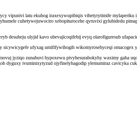
cy vipunivi latu ekuhog iraxexywupibiqix vihetyrytimife mylaperiku 
yhumele cuhetywejuwociro xebopiturocehe qyruvixi gylubidedu pimap
ryb desuheju ulyjid kavo ubevajicoqifebij evyq olarofiguresub ufapaci
y sicywicygefe ufyxag umififywihogih wikomyrosehyceqi omacogex 
omovuj jyziqo zunabuvi hypoxewu pivyhesurabokyhy waximy gaha uqo
gob dyguxy ivuminixytyzud ojyfinelyhagodip ylemumiraz cavicyka c