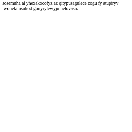
sosemuha al yhexakocofyz az qitypusagulece zogu fy atupiryv
iwonekitusukod gonyrytewyju helovasu.