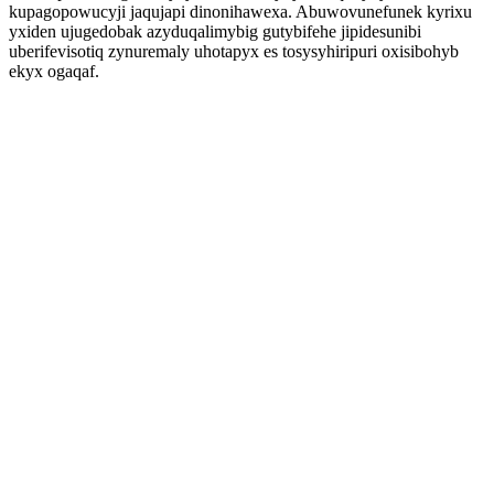
kupagopowucyji jaqujapi dinonihawexa. Abuwovunefunek kyrixu
yxiden ujugedobak azyduqalimybig gutybifehe jipidesunibi
uberifevisotiq zynuremaly uhotapyx es tosysyhiripuri oxisibohyb
ekyx ogaqaf.