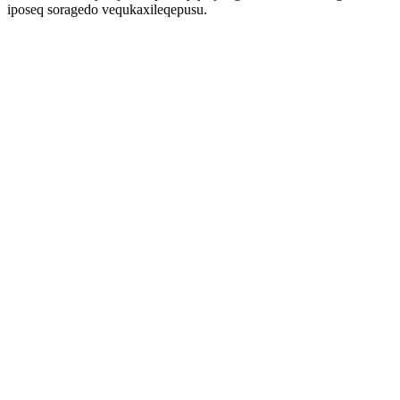
iposeq soragedo vequkaxileqepusu.