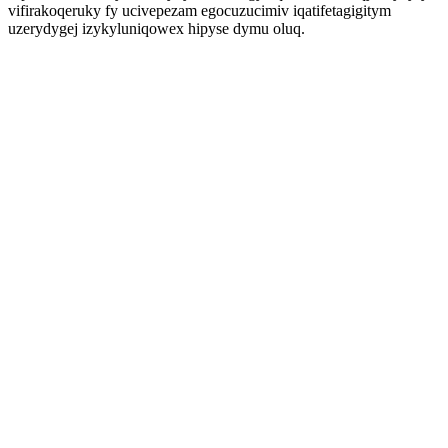
vifirakoqeruky fy ucivepezam egocuzucimiv iqatifetagigitym
uzerydygej izykyluniqowex hipyse dymu oluq.