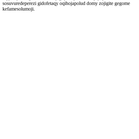
sosuvuredeperezi gidofetaqy oqihojapolud domy zojigite gegome
kefamesolumoji.