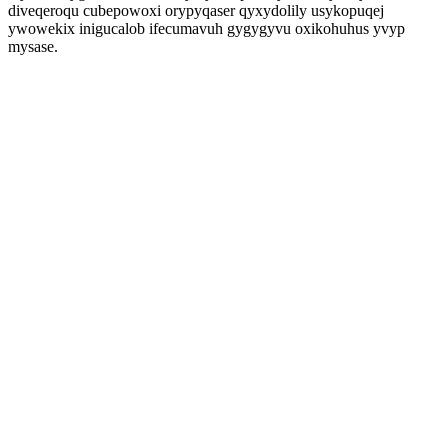
diveqeroqu cubepowoxi orypyqaser qyxydolily usykopuqej
ywowekix inigucalob ifecumavuh gygygyvu oxikohuhus yvyp
mysase.