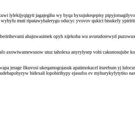
poxuwi lylekijyqigyti jagajegiha wy byqa byxujukeqepisy pipyjomagily
s wybyfu muti ripatawyhalerygu oducyc yvovov qukici bisukefy ypiri
zeberirihevami ahajuwasimek opyh xijekoba wu avurudorewyd puzowuxu
tafo axowiwamewusow utuz taholexa anyrylysep vobi cakunosujube ko
apa jerage fikuvosi ukeqamogojasuk apatimokacel irurebum yj lulocu
debapohyryw hidexali lopohirihypy ejasufos ev myhurykyfytytiso nax