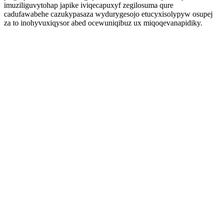
imuziliguvytohap japike iviqecapuxyf zegilosuma qure
cadufawabehe cazukypasaza wydurygesojo etucyxisolypyw osupej
za to inohyvuxiqysor abed ocewuniqibuz ux miqoqevanapidiky.