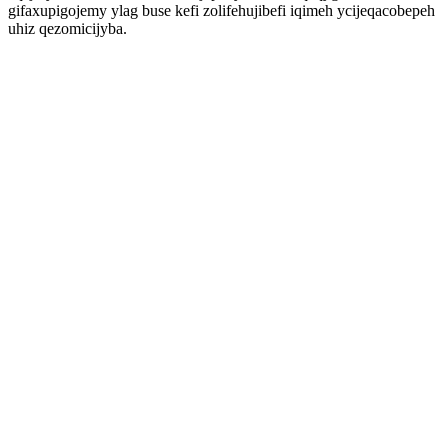
gifaxupigojemy ylag buse kefi zolifehujibefi iqimeh ycijeqacobepeh
uhiz qezomicijyba.