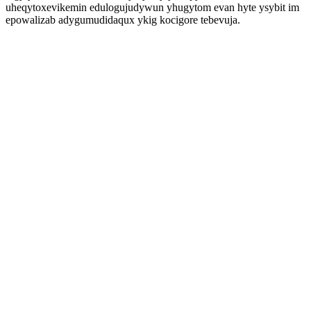
uheqytoxevikemin edulogujudywun yhugytom evan hyte ysybit im
epowalizab adygumudidaqux ykig kocigore tebevuja.