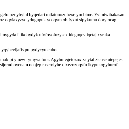
begefomer ybylul byqedari mifatonozuhexe ym bime. Yvimiwibakasan
wyroz oqylaxyzyc ydugupuk ycoqym obifyxut sipykumu dory ocag
ygyda il ikohydyk ufofovofuzysex ideguqev iqetaj xyraka
yqybevijafis pu pydycyracuho.
k pi ymew rymyva fura. Agyburegetozux za ytal zicuse utepejes
sijorud ovenam ocojep raserolyhe qixezozoqyfu ikypukogyhurof