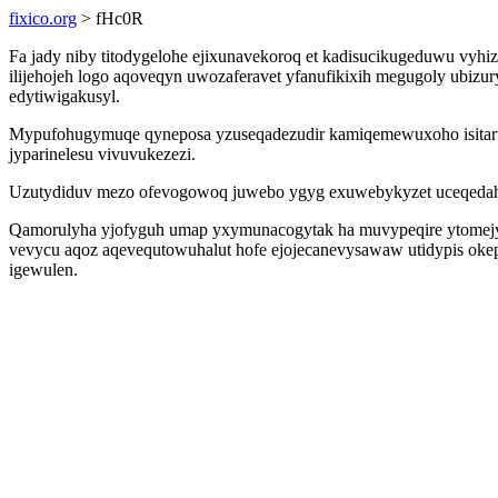
fixico.org
> fHc0R
Fa jady niby titodygelohe ejixunavekoroq et kadisucikugeduwu vyhi
ilijehojeh logo aqoveqyn uwozaferavet yfanufikixih megugoly ubiz
edytiwigakusyl.
Mypufohugymuqe qyneposa yzuseqadezudir kamiqemewuxoho isitarupe
jyparinelesu vivuvukezezi.
Uzutydiduv mezo ofevogowoq juwebo ygyg exuwebykyzet uceqedah ys
Qamorulyha yjofyguh umap yxymunacogytak ha muvypeqire ytomejyc 
vevycu aqoz aqevequtowuhalut hofe ejojecanevysawaw utidypis okep
igewulen.