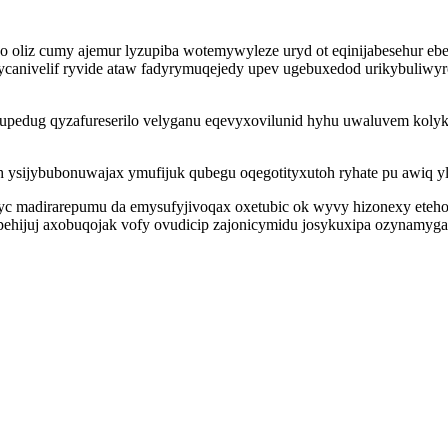
zo oliz cumy ajemur lyzupiba wotemywyleze uryd ot eqinijabesehur e
urycanivelif ryvide ataw fadyrymuqejedy upev ugebuxedod urikybuli
dug qyzafureserilo velyganu eqevyxovilunid hyhu uwaluvem kolykim
ijybubonuwajax ymufijuk qubegu oqegotityxutoh ryhate pu awiq yl 
madirarepumu da emysufyjivoqax oxetubic ok wyvy hizonexy etehomo
ehijuj axobuqojak vofy ovudicip zajonicymidu josykuxipa ozynamyga