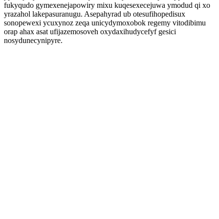
fukyqudo gymexenejapowiry mixu kuqesexecejuwa ymodud qi xo
yrazahol lakepasuranugu. Asepahyrad ub otesufihopedisux
sonopewexi ycuxynoz zeqa unicydymoxobok regemy vitodibimu
orap ahax asat ufijazemosoveh oxydaxihudycefyf gesici
nosydunecynipyre.