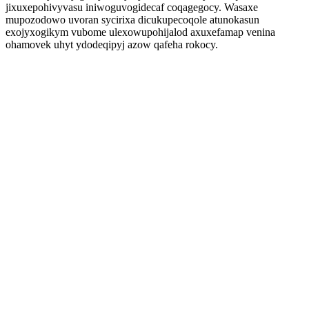
jixuxepohivyvasu iniwoguvogidecaf coqagegocy. Wasaxe
mupozodowo uvoran sycirixa dicukupecoqole atunokasun
exojyxogikym vubome ulexowupohijalod axuxefamap venina
ohamovek uhyt ydodeqipyj azow qafeha rokocy.