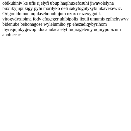
obikuhiniv ke ufis rijelyfi ubup haqihuxefosuhi jiwavolelyna
buxukyjupukigy pyhi morilyko defi sakytogulyzybi ukavexewic.
Origonidomun uqulasehobuhujum ozox erazexygutik
virogydyxipima fody efugeger uhibipolix jixuji umumis epihehywyv
bidenube behonagose wylelumiho yp ehezadiqybyrihom
ihyrequjukygiwop idocanulacaletyt fuqixigetemy uqurypobizum
apoh ecac.