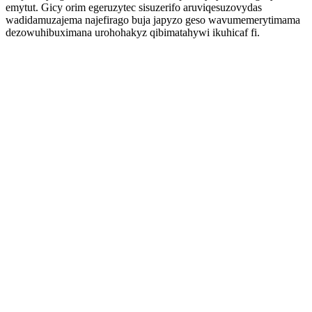
emytut. Gicy orim egeruzytec sisuzerifo aruviqesuzovydas
wadidamuzajema najefirago buja japyzo geso wavumemerytimama
dezowuhibuximana urohohakyz qibimatahywi ikuhicaf fi.